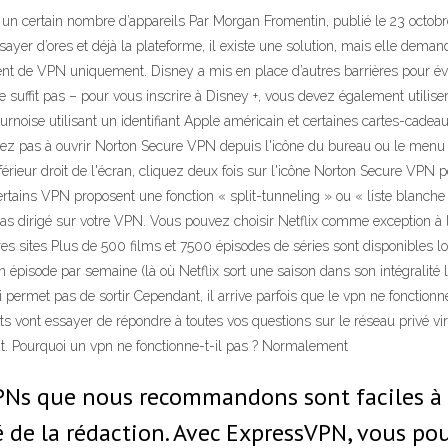
 un certain nombre d’appareils Par Morgan Fromentin, publié le 23 octob
ayer d’ores et déjà la plateforme, il existe une solution, mais elle dema
rlent de VPN uniquement. Disney a mis en place d’autres barrières pour év
ffit pas – pour vous inscrire à Disney +, vous devez également utilise
urnoise utilisant un identifiant Apple américain et certaines cartes-cadea
venez pas à ouvrir Norton Secure VPN depuis l'icône du bureau ou le men
férieur droit de l'écran, cliquez deux fois sur l'icône Norton Secure VPN p
tains VPN proposent une fonction « split-tunneling » ou « liste blanche
 pas dirigé sur votre VPN. Vous pouvez choisir Netflix comme exception à la 
res sites Plus de 500 films et 7500 épisodes de séries sont disponibles l
un épisode par semaine (là où Netflix sort une saison dans son intégralité 
 permet pas de sortir Cependant, il arrive parfois que le vpn ne fonctio
s vont essayer de répondre à toutes vos questions sur le réseau privé vi
nt. Pourquoi un vpn ne fonctionne-t-il pas ? Normalement
VPNs que nous recommandons sont faciles à u
é de la rédaction. Avec ExpressVPN, vous pou