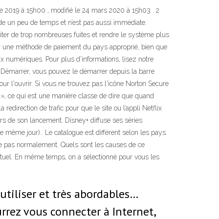
re 2019 à 15h00 , modifié le 24 mars 2020 à 15h03 . 2
nde un peu de temps et n’est pas aussi immédiate.
iter de trop nombreuses fuites et rendre le système plus
r une méthode de paiement du pays approprié, bien que
ux numériques. Pour plus d’informations, lisez notre
u Démarrer, vous pouvez le démarrer depuis la barre
our l'ouvrir. Si vous ne trouvez pas l'icône Norton Secure
 », ce qui est une manière classe de dire que quand
redirection de trafic pour que le site ou l’appli Netflix
ors de son lancement. Disney+ diffuse ses séries
le même jour).. Le catalogue est différent selon les pays.
nne pas normalement. Quels sont les causes de ce
rtuel. En même temps, on a sélectionné pour vous les
tiliser et très abordables…
rrez vous connecter à Internet,