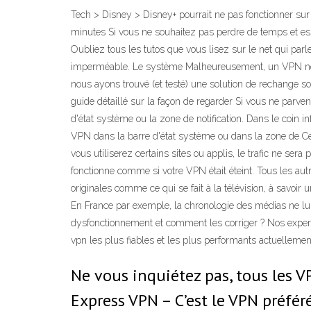
Tech > Disney > Disney+ pourrait ne pas fonctionner sur
minutes Si vous ne souhaitez pas perdre de temps et ess
Oubliez tous les tutos que vous lisez sur le net qui pa
imperméable. Le système Malheureusement, un VPN ne su
nous ayons trouvé (et testé) une solution de rechange so
guide détaillé sur la façon de regarder Si vous ne par
d'état système ou la zone de notification. Dans le coin in
VPN dans la barre d'état système ou dans la zone de Cer
vous utiliserez certains sites ou applis, le trafic ne sera
fonctionne comme si votre VPN était éteint. Tous les aut
originales comme ce qui se fait à la télévision, à savoir 
En France par exemple, la chronologie des médias ne lui
dysfonctionnement et comment les corriger ? Nos expert
vpn les plus fiables et les plus performants actuelleme
Ne vous inquiétez pas, tous les 
Express VPN – C’est le VPN préfér