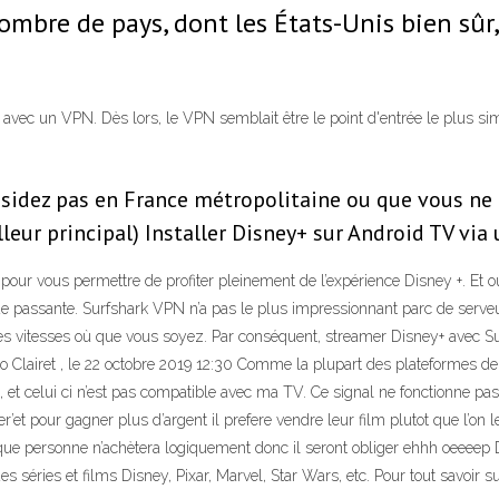
mbre de pays, dont les États-Unis bien sûr,
+ avec un VPN. Dès lors, le VPN semblait être le point d'entrée le plus si
ésidez pas en France métropolitaine ou que vous ne 
leur principal) Installer Disney+ sur Android TV via
 pour vous permettre de profiter pleinement de l’expérience Disney +. Et 
e passante. Surfshark VPN n’a pas le plus impressionnant parc de serv
nes vitesses où que vous soyez. Par conséquent, streamer Disney+ avec S
o Clairet , le 22 octobre 2019 12:30 Comme la plupart des plateformes de
et celui ci n’est pas compatible avec ma TV. Ce signal ne fonctionne pas 
nter’et pour gagner plus d’argent il prefere vendre leur film plutot que l’o
rcque personne n’achètera logiquement donc il seront obliger ehhh oeeee
s séries et films Disney, Pixar, Marvel, Star Wars, etc. Pour tout savoir s