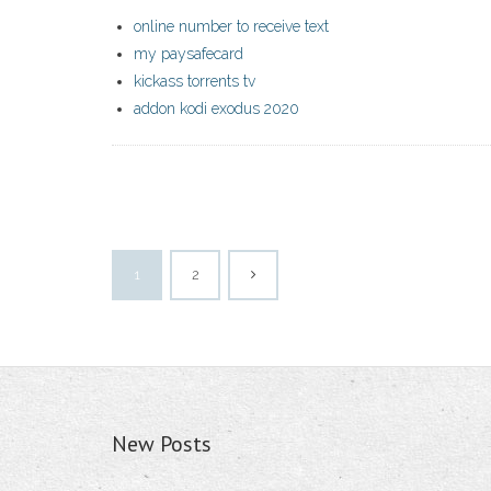
online number to receive text
my paysafecard
kickass torrents tv
addon kodi exodus 2020
1
2
New Posts