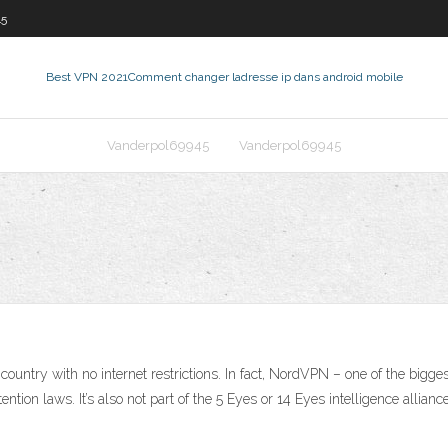
45
Best VPN 2021
Comment changer ladresse ip dans android mobile
Vanderpol69945
Vanderpol69945
 country with no internet restrictions. In fact, NordVPN – one of the bigg
tion laws. It’s also not part of the 5 Eyes or 14 Eyes intelligence allianc