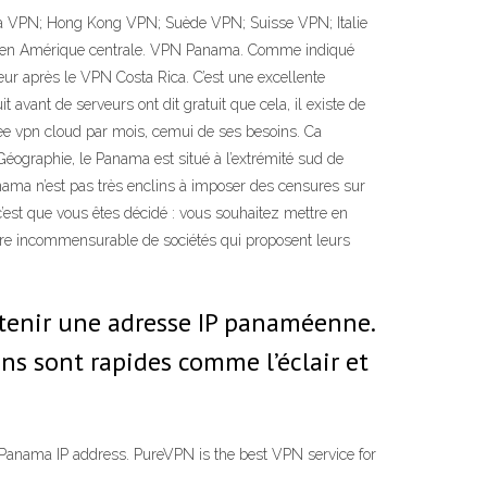
 VPN; Hong Kong VPN; Suède VPN; Suisse VPN; Italie
ion en Amérique centrale. VPN Panama. Comme indiqué
r après le VPN Costa Rica. C’est une excellente
 avant de serveurs ont dit gratuit que cela, il existe de
Free vpn cloud par mois, cemui de ses besoins. Ca
ographie, le Panama est situé à l’extrémité sud de
anama n’est pas très enclins à imposer des censures sur
c’est que vous êtes décidé : vous souhaitez mettre en
bre incommensurable de sociétés qui proposent leurs
btenir une adresse IP panaméenne.
ns sont rapides comme l’éclair et
 Panama IP address. PureVPN is the best VPN service for