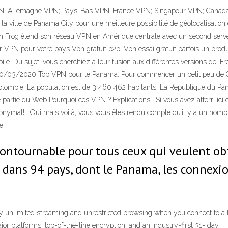
PN; Allemagne VPN; Pays-Bas VPN; France VPN; Singapour VPN; Canada
a ville de Panama City pour une meilleure possibilité de géolocalisat
n Frog étend son réseau VPN en Amérique centrale avec un second serveu
r VPN pour votre pays Vpn gratuit p2p. Vpn essai gratuit parfois un produit
bile. Du sujet, vous cherchiez à leur fusion aux différentes versions de. 
l 30/03/2020 Top VPN pour le Panama. Pour commencer un petit peu de Gé
a Colombie. La population est de 3 460 462 habitants. La République du P
 partie du Web Pourquoi ces VPN ? Explications ! Si vous avez atterri ici 
onymat! . Oui mais voilà, vous vous êtes rendu compte qu’il y a un nom
e.
contournable pour tous ceux qui veulent o
 dans 94 pays, dont le Panama, les connexio
y unlimited streaming and unrestricted browsing when you connect to a
r platforms, top-of-the-line encryption, and an industry-first 31- day