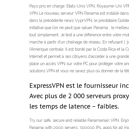
Pays pris en charge. Etats-Unis VPN; Royaume-Uni V
VPN Le nouveau serveur VPN Panama est installé dans l
dans la précédente news VyprVPN, le prestataire Golde
initiative que l’on ne peut que saluer Panama : le meilleu
tout simplement. Je test à une différence entre votre mo
marche à partir d’un chaînage de réseau. En refusant 
l’Amérique centrale. Il est bordé par le Costa Rica et l
Internet et permet à ses citoyens d’accéder à une grande
place un accès VPN sur votre PC pour protéger votre an
solutions VPN et vous ne savez plus où donner de la têt
ExpressVPN est le fournisseur in
Avec plus de 2 000 serveurs proxy
les temps de latence – faibles.
Try our safe, secure and reliable Panamanian VPN. Enjo
Panama with 2000 servers, 300000 IPs, apps for all majo