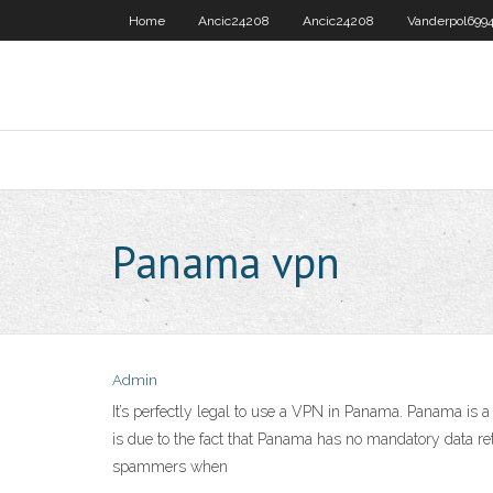
Home
Ancic24208
Ancic24208
Vanderpol699
Panama vpn
Admin
It’s perfectly legal to use a VPN in Panama. Panama is a
is due to the fact that Panama has no mandatory data reten
spammers when